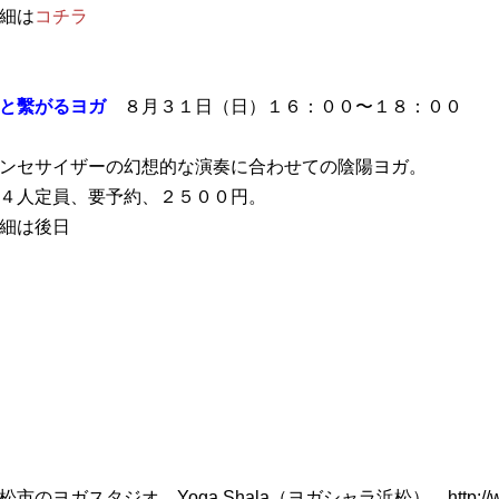
細は
コチラ
と繫がるヨガ
８月３１日（日）１６：００〜１８：００
ンセサイザーの幻想的な演奏に合わせての陰陽ヨガ。
４人定員、要予約、２５００円。
細は後日
松市のヨガスタジオ Yoga Shala（ヨガシャラ浜松） http://www.