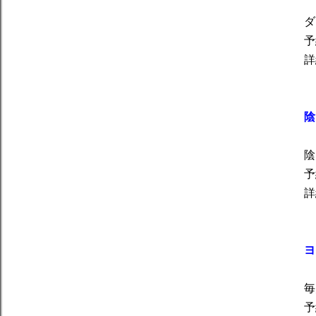
ダ
予
詳
陰
陰
予
詳
ヨ
毎
予