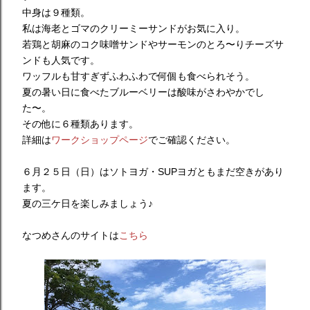
中身は９種類。
私は海老とゴマのクリーミーサンドがお気に入り。
若鶏と胡麻のコク味噌サンドやサーモンのとろ〜りチーズサ
ンドも人気です。
ワッフルも甘すぎずふわふわで何個も食べられそう。
夏の暑い日に食べたブルーベリーは酸味がさわやかでし
た〜。
その他に６種類あります。
詳細は
ワークショップページ
でご確認ください。
６月２５日（日）はソトヨガ・SUPヨガともまだ空きがあり
ます。
夏の三ケ日を楽しみましょう♪
なつめさんのサイトは
こちら