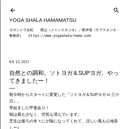
スキップしてメイン コンテンツに移動
YOGA SHALA HAMAMATSU
ヨガシャラ浜松 西山（メインスタジオ）／東伊場（サブスタジオ・
事務所） https://www.yogashala-hama.com
8月 13, 2017
自然との調和。ソトヨガ＆SUPヨガ、やっ
てきましたー！
朝９時からスタートに変更した『ソトヨガ＆SUPヨガ in 三ケ
日』。
早起きした甲斐あり！
朝は風も少なく、空気も澄んでいます。
芝生は後ろの木々にが陰になってくれて、涼しい風も心地良
しー♪