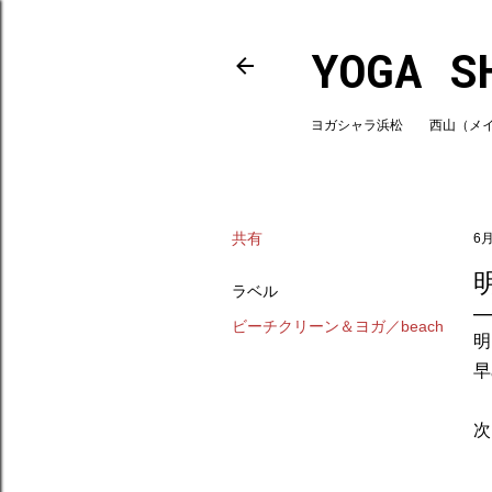
YOGA S
ヨガシャラ浜松 西山（メインスタ
共有
6月
ラベル
ビーチクリーン＆ヨガ／beach
明
早
次