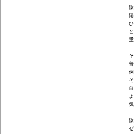
陰
陽
ひ
と
重
そ
普
例
そ
自
よ
気
陰
ぜ