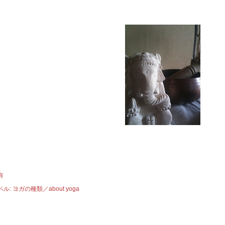
有
ベル:
ヨガの種類／about yoga