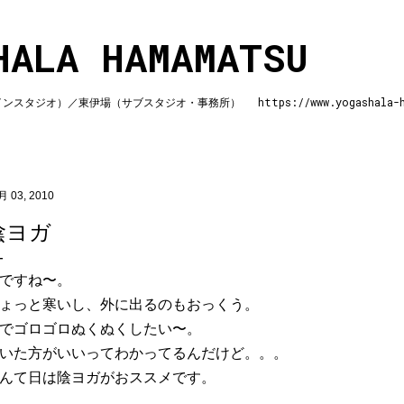
スキップしてメイン コンテンツに移動
HALA HAMAMATSU
ジオ）／東伊場（サブスタジオ・事務所） https://www.yogashala-ha
月 03, 2010
陰ヨガ
ですね〜。
ょっと寒いし、外に出るのもおっくう。
でゴロゴロぬくぬくしたい〜。
いた方がいいってわかってるんだけど。。。
んて日は陰ヨガがおススメです。