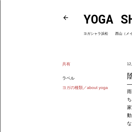
YOGA S
ヨガシャラ浜松 西山（メインスタ
共有
12
ラベル
ヨガの種類／about yoga
雨
ち
家
動
な