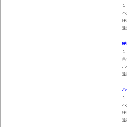
１
ハ
呼
通
呼
１
集
ハ
通
ハ
１
ハ
呼
通