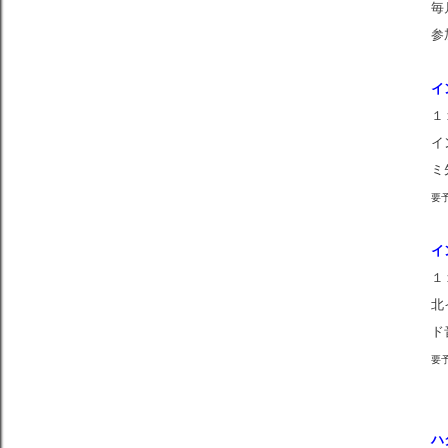
毎
参
イ
１
イ
ミ
要
イ
１
北
ド
要
ハ