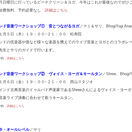
月日曜日に行っているビーチクリーン＆ヨガ、今年はこれが最後なのでぜひ
加費無料、予約必要なし
詳細はこちら
ンド音楽ワークショップ① 音とつながるヨガ
／マミ＆サリ、BhogiYogi Anand
１月５日（木）１９：００−２１：００ 松寿院
ンドの弦楽器や笛など様々な楽器を携えてのライブ音楽とヨガとのコラボレ
先生とサリのガイドで行います。
予約
詳細はこちら
ンド音楽ワークショップ② ヴォイス・ヨーガ＆キールタン
／Shree、BhogiYo
１月６日（金）１９：００−２１：００ 西山スタジオ
インド古典音楽のドゥルパド声楽家であるShreeさんによるヴォイス・ヨーガ
音楽ライブ演奏に合わせて歌うキールタン。
予約
詳細はこちら
タ・オールレベル
／サリ