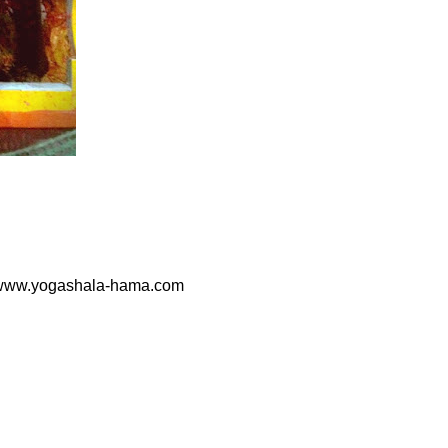
yogashala-hama.com