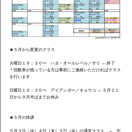
★５月から変更のクラス
火曜日１９：３０〜 ハタ・オールレベル／サリ → 終了
＊回数券が残っている方は事前にご連絡いただければクラス
を行います
日曜日１０：３０〜 アイアンガー／キョウコ → ５月２１
日から９月半ばまでお休み
★５月の休講
５月３日（水）４日（木）５日（金）の通常クラス → 午