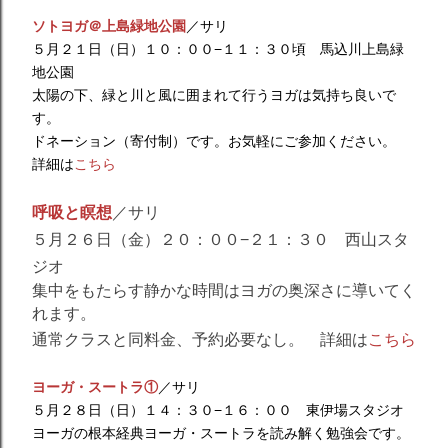
ソトヨガ＠上島緑地公園
／サリ
５月２１日（日）１０：００−１１：３０頃 馬込川上島緑
地公園
太陽の下、緑と川と風に囲まれて行うヨガは気持ち良いで
す。
ドネーション（寄付制）です。お気軽にご参加ください。
詳細は
こちら
呼吸と瞑想
／サリ
５月２６
日（金）２０：００−２１：３０ 西山スタ
ジオ
集中をもたらす静かな時間はヨガの奥深さに導いてく
れます。
通常クラスと同料金、予約必要なし。 詳細は
こちら
ヨーガ・スートラ①
／サリ
５月２８日（日）１４：３０−１６：００ 東伊場スタジオ
ヨーガの根本経典ヨーガ・スートラを読み解く勉強会です。