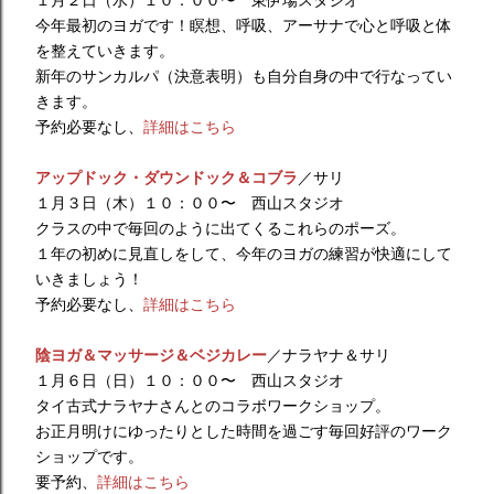
１月２日（水）１０：００〜 東伊場スタジオ
今年最初のヨガです！瞑想、呼吸、アーサナで心と呼吸と体
を整えていきます。
新年のサンカルパ（決意表明）も自分自身の中で行なってい
きます。
予約必要なし、
詳細はこちら
アップドック・ダウンドック＆コブラ
／サリ
１月３日（木）１０：００〜 西山スタジオ
クラスの中で毎回のように出てくるこれらのポーズ。
１年の初めに見直しをして、今年のヨガの練習が快適にして
いきましょう！
予約必要なし、
詳細はこちら
陰ヨガ＆マッサージ＆ベジカレー
／ナラヤナ＆サリ
１月６日（日）１０：００〜 西山スタジオ
タイ古式ナラヤナさんとのコラボワークショップ。
お正月明けにゆったりとした時間を過ごす毎回好評のワーク
ショップです。
要予約、
詳細はこちら