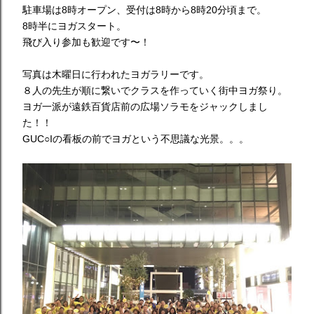
駐車場は8時オープン、受付は8時から8時20分頃まで。
8時半にヨガスタート。
飛び入り参加も歓迎です〜！
写真は木曜日に行われたヨガラリーです。
８人の先生が順に繋いでクラスを作っていく街中ヨガ祭り。
ヨガ一派が遠鉄百貨店前の広場ソラモをジャックしまし
た！！
GUC○Iの看板の前でヨガという不思議な光景。。。