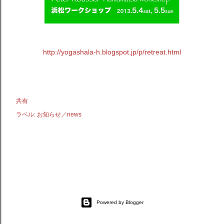
http://yogashala-h.blogspot.jp/p/retreat.html
共有
ラベル:
お知らせ／news
Powered by Blogger