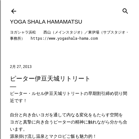
スキップしてメイン コンテンツに移動
YOGA SHALA HAMAMATSU
ヨガシャラ浜松 西山（メインスタジオ）／東伊場（サブスタジオ・
事務所） https://www.yogashala-hama.com
2月 27, 2013
ピーター伊豆天城リトリート
ピーター・ルセル伊豆天城リトリートの早期割引締め切り間
近です！
自分と向き合いヨガを通して内なる変化をもたらす空間を
ヨガと真摯に向き合うピーターの精神に触れながら分かち合
います。
源泉掛け流し温泉とマクロビご飯も魅力的！