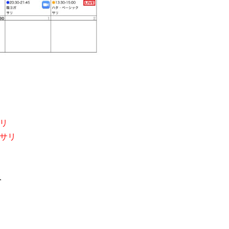
リ
サリ
み