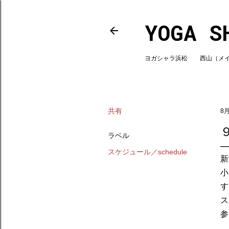
YOGA S
ヨガシャラ浜松 西山（メインスタ
共有
8月
ラベル
スケジュール／schedule
新
小
す
ス
参