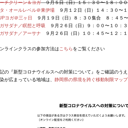
ーチクリーン＆ヨガ
９月５日（日）１５：３０〜１８：００
タ・オールレベル＠東伊場
９月１２日（日）１４：３０〜１
UPヨガ＠三ヶ日
９月１９日（日）８：３０集合 ８：４５〜
ガサダナ／瞑想と呼吸
９月２６日（日）９：００〜１０：３
ガサダナ／アーサナ
９月２６日（日）１０：４５〜１２：１
ンラインクラスの参加方法は
こちら
をご覧ください
記の『新型コロナウイルスへの対策について』をご確認のうえ
染が広まっている地域は、
静岡県の県境を跨ぐ移動制限マップ