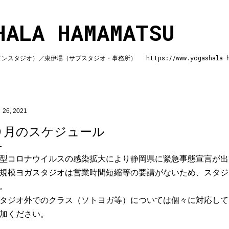
スキップしてメイン コンテンツに移動
HALA HAMAMATSU
ジオ）／東伊場（サブスタジオ・事務所） https://www.yogashala-ha
 26, 2021
９月のスケジュール
型コロナウイルスの感染拡大により静岡県に緊急事態宣言が出
規模ヨガスタジオは営業時間短縮等の要請がないため、スタジ
。
タジオ外でのクラス（ソトヨガ等）については個々に対応して
加ください。